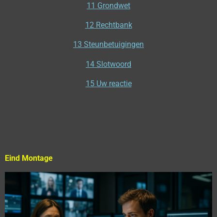
11 Grondwet
12 Rechtbank
13 Steunbetuigingen
14 Slotwoord
15 Uw reactie
Eind Montage