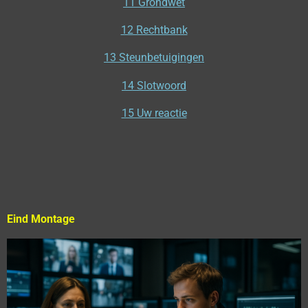
11 Grondwet
12 Rechtbank
13 Steunbetuigingen
14 Slotwoord
15 Uw reactie
Eind Montage